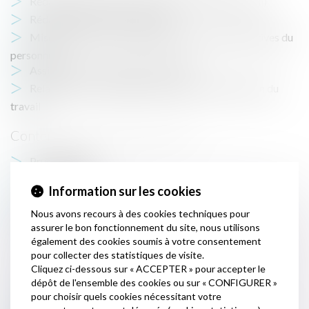
Rédaction de lettres et d’actes (contrats de travail)
Rédaction d’accords collectifs
Mise en place et suivi des institutions représentatives du
personnel
Assistance aux transferts d’activité
Relation avec la médecine du travail et l’inspection du
travail
Contentieux en droit du travail :
Prud’hommes
Cour d’Appel
Information sur les cookies
Tribunal Correctionnel
Nous avons recours à des cookies techniques pour
Tribunal Administratif
assurer le bon fonctionnement du site, nous utilisons
Tribunal d’instance
également des cookies soumis à votre consentement
pour collecter des statistiques de visite.
Formations :
Cliquez ci-dessous sur « ACCEPTER » pour accepter le
dépôt de l'ensemble des cookies ou sur « CONFIGURER »
Animation de formations
pour choisir quels cookies nécessitant votre
Elaboration d’un programme adapté à la demande du