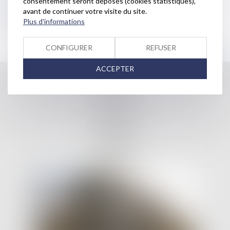
consentement seront déposés (cookies statistiques),
avant de continuer votre visite du site.
client
Plus d'informations
Journée ou demi-journée
CONFIGURER
REFUSER
...Voir tous les domaines d'intervention
ACCEPTER
Accueil
Cabinet
Avocats
Domaines d'intervention
Honoraires
Contact
Plan du site
Mentions légales
Articles