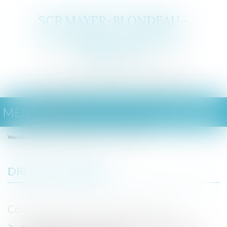
SCP MAYER-BLONDEAU -
GIACOMONI - DICHAMP -
MARTINVAL
Avocats au Barreau de Besançon
MENU
Ouvrir
le
menu
Domaines d'intervention
Droit du travail
Vous êtes ici :
DROIT DU TRAVAIL
Conseils juridiques en droit du travail :